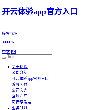
开云体验app官方入口
股票代码
300976
中文
EN
关于达瑞
公司介绍
开云体验app官方入口
发展历程
公司实力
全球布局
可持续发展
业务领域