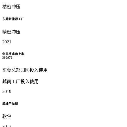
精密冲压
东莞新能源工厂
精密冲压
2021
创业板成功上市
300976
东莞总部园区投入使用
越南工厂投入使用
2019
玻纤产品线
软包
2017